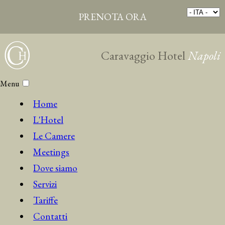
PRENOTA ORA
Caravaggio Hotel
Napoli
Menu
Home
L'Hotel
Le Camere
Meetings
Dove siamo
Servizi
Tariffe
Contatti